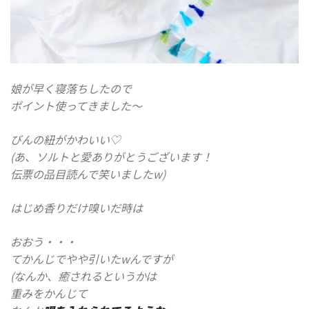
娘が早く寝落ちしたので
ポイント
使ってきました〜
びんの紐がかわいい♡
(あ、ソルトと愛ありがとうございます！
伝票の品目読んで笑いましたw)
はじめ香りだけ嗅いだ時は
おおう・・・
てかんじでやや引いたwんですが
(なんか、癒されるというかは
重みをかんじて