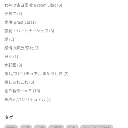
女神の告白室-the room Lilac
(6)
子育て
(2)
実用-practical
(1)
恋愛・パートナーシップ
(3)
愛
(2)
感情の解放/浄化
(3)
日々
(1)
水彩画
(3)
癒し/スピリチュアル まめちしき
(2)
癒しあれこれ
(5)
香り製作ーメモ
(10)
高次元/スピリチュアル
(1)
タグ
9999
お茶
お金
ご感想
にね
オールイズグッド