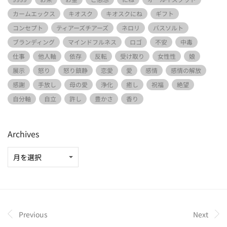
カームエックス
キオスク
キオスクにね
ギフト
コンセプト
ティアーズチアーズ
ネロリ
バスソルト
ブランディング
マインドフルネス
ロゴ
不安
中毒
仕事
他人軸
依存
反転
受け取り
女性性
娘
展示
怒り
怒り鎮静
恋愛
愛
感情
感情の解放
感謝
手放し
母の愛
浄化
癒し
祝福
絶望
自分軸
自立
許し
豊かさ
香り
Archives
Previous
Next