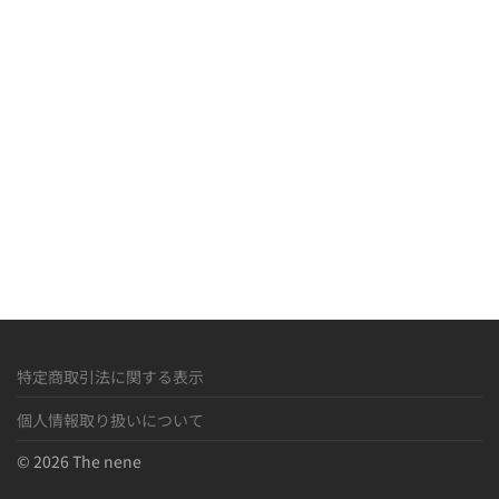
R
M
»
特定商取引法に関する表示
個人情報取り扱いについて
© 2026 The nene