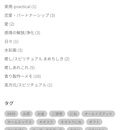
実用-practical
(1)
恋愛・パートナーシップ
(3)
愛
(2)
感情の解放/浄化
(3)
日々
(1)
水彩画
(3)
癒し/スピリチュアル まめちしき
(2)
癒しあれこれ
(5)
香り製作ーメモ
(10)
高次元/スピリチュアル
(1)
タグ
9999
お茶
お金
ご感想
にね
オールイズグッド
カームエックス
キオスク
キオスクにね
ギフト
コンセプト
ティアーズチアーズ
ネロリ
バスソルト