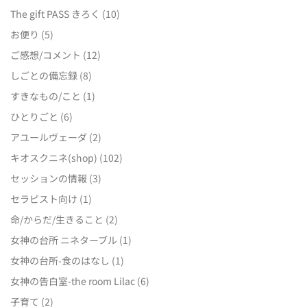
The gift PASS きろく
(10)
お便り
(5)
ご感想/コメント
(12)
しごとの備忘録
(8)
すきなもの/こと
(1)
ひとりごと
(6)
アユールヴェーダ
(2)
キオスクニネ(shop)
(102)
セッションの情報
(3)
セラピスト向け
(1)
命/からだ/生きること
(2)
女神の台所 ニネターブル
(1)
女神の台所-食のはなし
(1)
女神の告白室-the room Lilac
(6)
子育て
(2)