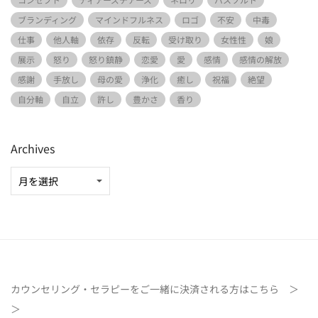
ブランディング
マインドフルネス
ロゴ
不安
中毒
仕事
他人軸
依存
反転
受け取り
女性性
娘
展示
怒り
怒り鎮静
恋愛
愛
感情
感情の解放
感謝
手放し
母の愛
浄化
癒し
祝福
絶望
自分軸
自立
許し
豊かさ
香り
Archives
カウンセリング・セラピーをご一緒に決済される方は
こちら ＞
＞