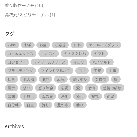
香り製作ーメモ
(10)
高次元/スピリチュアル
(1)
タグ
9999
お茶
お金
ご感想
にね
オールイズグッド
カームエックス
キオスク
キオスクにね
ギフト
コンセプト
ティアーズチアーズ
ネロリ
バスソルト
ブランディング
マインドフルネス
ロゴ
不安
中毒
仕事
他人軸
依存
反転
受け取り
女性性
娘
展示
怒り
怒り鎮静
恋愛
愛
感情
感情の解放
感謝
手放し
母の愛
浄化
癒し
祝福
絶望
自分軸
自立
許し
豊かさ
香り
Archives