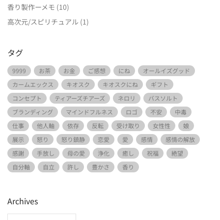
香り製作ーメモ
(10)
高次元/スピリチュアル
(1)
タグ
9999
お茶
お金
ご感想
にね
オールイズグッド
カームエックス
キオスク
キオスクにね
ギフト
コンセプト
ティアーズチアーズ
ネロリ
バスソルト
ブランディング
マインドフルネス
ロゴ
不安
中毒
仕事
他人軸
依存
反転
受け取り
女性性
娘
展示
怒り
怒り鎮静
恋愛
愛
感情
感情の解放
感謝
手放し
母の愛
浄化
癒し
祝福
絶望
自分軸
自立
許し
豊かさ
香り
Archives