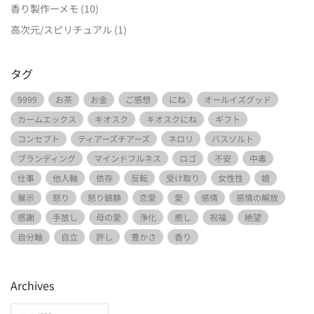
香り製作ーメモ
(10)
高次元/スピリチュアル
(1)
タグ
9999
お茶
お金
ご感想
にね
オールイズグッド
カームエックス
キオスク
キオスクにね
ギフト
コンセプト
ティアーズチアーズ
ネロリ
バスソルト
ブランディング
マインドフルネス
ロゴ
不安
中毒
仕事
他人軸
依存
反転
受け取り
女性性
娘
展示
怒り
怒り鎮静
恋愛
愛
感情
感情の解放
感謝
手放し
母の愛
浄化
癒し
祝福
絶望
自分軸
自立
許し
豊かさ
香り
Archives