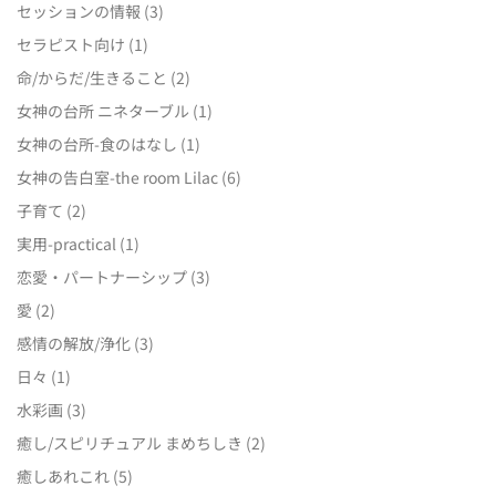
セッションの情報
(3)
セラピスト向け
(1)
命/からだ/生きること
(2)
女神の台所 ニネターブル
(1)
女神の台所-食のはなし
(1)
女神の告白室-the room Lilac
(6)
子育て
(2)
実用-practical
(1)
恋愛・パートナーシップ
(3)
愛
(2)
感情の解放/浄化
(3)
日々
(1)
水彩画
(3)
癒し/スピリチュアル まめちしき
(2)
癒しあれこれ
(5)