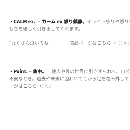
・CALM ex. – カーム ex 怒り鎮静。
イライラ焦りや怒り
もちを優しく引き出してくれます。
”たくさん泣いてね” 商品ページはこちら→○○○
・Point. – 集中。
他人や外の世界に引きずられて、自分
不安なとき。過去や未来に囚われて今から足を踏み外
ージ
はこちら→○○