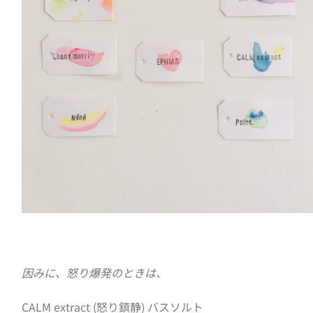
因みに、怒り爆発のときは、
CALM extract
(怒り鎮静) バスソルト