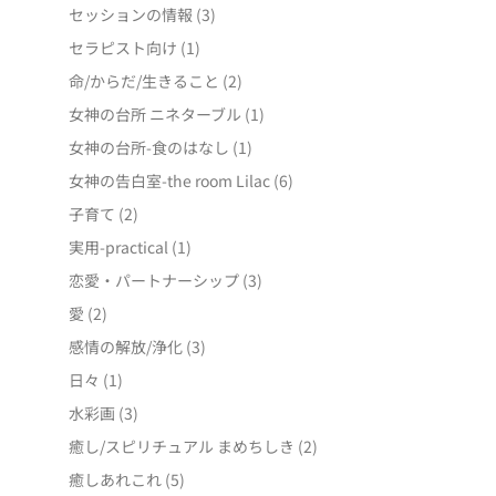
セッションの情報
(3)
セラピスト向け
(1)
命/からだ/生きること
(2)
女神の台所 ニネターブル
(1)
女神の台所-食のはなし
(1)
女神の告白室-the room Lilac
(6)
子育て
(2)
実用-practical
(1)
恋愛・パートナーシップ
(3)
愛
(2)
感情の解放/浄化
(3)
日々
(1)
水彩画
(3)
癒し/スピリチュアル まめちしき
(2)
癒しあれこれ
(5)