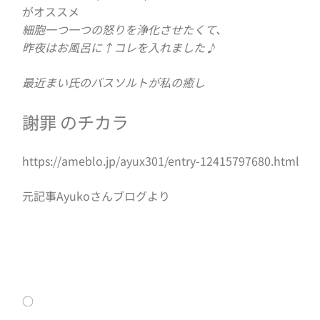
がオススメ
細胞一つ一つの怒りを浄化させたくて、
昨夜はお風呂に↑コレを入れました♪
最近まい氏のバスソルトが私の癒し
謝罪 のチカラ
https://ameblo.jp/ayux301/entry-12415797680.html
元記事Ayukoさんブログより
○