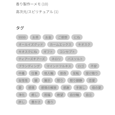
香り製作ーメモ
(10)
高次元/スピリチュアル
(1)
タグ
9999
お茶
お金
ご感想
にね
オールイズグッド
カームエックス
キオスク
キオスクにね
ギフト
コンセプト
ティアーズチアーズ
ネロリ
バスソルト
ブランディング
マインドフルネス
ロゴ
不安
中毒
仕事
他人軸
依存
反転
受け取り
女性性
娘
展示
怒り
怒り鎮静
恋愛
愛
感情
感情の解放
感謝
手放し
母の愛
浄化
癒し
祝福
絶望
自分軸
自立
許し
豊かさ
香り