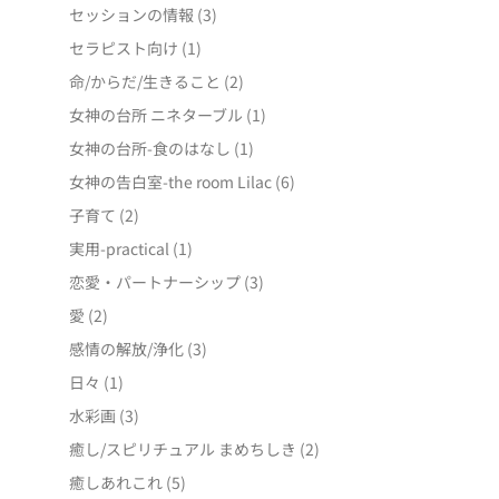
セッションの情報
(3)
セラピスト向け
(1)
命/からだ/生きること
(2)
女神の台所 ニネターブル
(1)
女神の台所-食のはなし
(1)
女神の告白室-the room Lilac
(6)
子育て
(2)
実用-practical
(1)
恋愛・パートナーシップ
(3)
愛
(2)
感情の解放/浄化
(3)
日々
(1)
水彩画
(3)
癒し/スピリチュアル まめちしき
(2)
癒しあれこれ
(5)