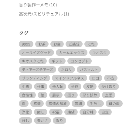
香り製作ーメモ
(10)
高次元/スピリチュアル
(1)
タグ
9999
お茶
お金
ご感想
にね
オールイズグッド
カームエックス
キオスク
キオスクにね
ギフト
コンセプト
ティアーズチアーズ
ネロリ
バスソルト
ブランディング
マインドフルネス
ロゴ
不安
中毒
仕事
他人軸
依存
反転
受け取り
女性性
娘
展示
怒り
怒り鎮静
恋愛
愛
感情
感情の解放
感謝
手放し
母の愛
浄化
癒し
祝福
絶望
自分軸
自立
許し
豊かさ
香り