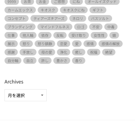
9999
お茶
お金
ご感想
にね
オールイズグッド
カームエックス
キオスク
キオスクにね
ギフト
コンセプト
ティアーズチアーズ
ネロリ
バスソルト
ブランディング
マインドフルネス
ロゴ
不安
中毒
仕事
他人軸
依存
反転
受け取り
女性性
娘
展示
怒り
怒り鎮静
恋愛
愛
感情
感情の解放
感謝
手放し
母の愛
浄化
癒し
祝福
絶望
自分軸
自立
許し
豊かさ
香り
Archives