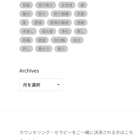
反転
受け取り
女性性
娘
展示
怒り
怒り鎮静
恋愛
愛
感情
感情の解放
感謝
手放し
母の愛
浄化
癒し
祝福
絶望
自分軸
自立
許し
豊かさ
香り
Archives
カウンセリング・セラピーをご一緒に決済される方は
こち