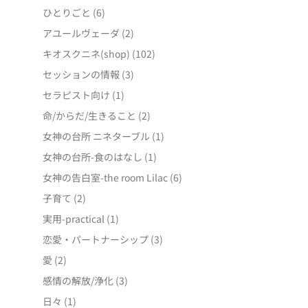
ひとりごと
(6)
アユールヴェーダ
(2)
キオスクニネ(shop)
(102)
セッションの情報
(3)
セラピスト向け
(1)
命/からだ/生きること
(2)
女神の台所 ニネターブル
(1)
女神の台所-食のはなし
(1)
女神の告白室-the room Lilac
(6)
子育て
(2)
実用-practical
(1)
恋愛・パートナーシップ
(3)
愛
(2)
感情の解放/浄化
(3)
日々
(1)