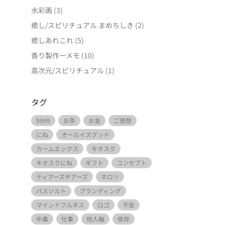
水彩画
(3)
癒し/スピリチュアル まめちしき
(2)
癒しあれこれ
(5)
香り製作ーメモ
(10)
高次元/スピリチュアル
(1)
タグ
9999
お茶
お金
ご感想
にね
オールイズグッド
カームエックス
キオスク
キオスクにね
ギフト
コンセプト
ティアーズチアーズ
ネロリ
バスソルト
ブランディング
マインドフルネス
ロゴ
不安
中毒
仕事
他人軸
依存