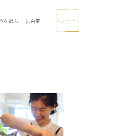
りを選ぶ
告白室