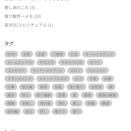
癒しあれこれ
(5)
香り製作ーメモ
(10)
高次元/スピリチュアル
(1)
タグ
9999
お茶
お金
ご感想
にね
オールイズグッド
カームエックス
キオスク
キオスクにね
ギフト
コンセプト
ティアーズチアーズ
ネロリ
バスソルト
ブランディング
マインドフルネス
ロゴ
不安
中毒
仕事
他人軸
依存
反転
受け取り
女性性
娘
展示
怒り
怒り鎮静
恋愛
愛
感情
感情の解放
感謝
手放し
母の愛
浄化
癒し
祝福
絶望
自分軸
自立
許し
豊かさ
香り