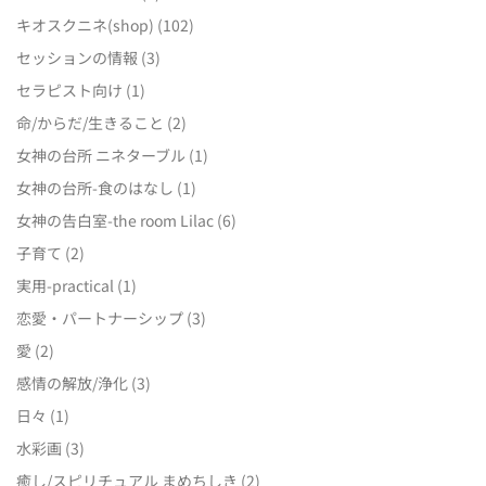
キオスクニネ(shop)
(102)
セッションの情報
(3)
セラピスト向け
(1)
命/からだ/生きること
(2)
女神の台所 ニネターブル
(1)
女神の台所-食のはなし
(1)
女神の告白室-the room Lilac
(6)
子育て
(2)
実用-practical
(1)
恋愛・パートナーシップ
(3)
愛
(2)
感情の解放/浄化
(3)
日々
(1)
水彩画
(3)
癒し/スピリチュアル まめちしき
(2)