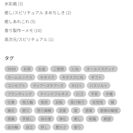
水彩画
(3)
癒し/スピリチュアル まめちしき
(2)
癒しあれこれ
(5)
香り製作ーメモ
(10)
高次元/スピリチュアル
(1)
タグ
9999
お茶
お金
ご感想
にね
オールイズグッド
カームエックス
キオスク
キオスクにね
ギフト
コンセプト
ティアーズチアーズ
ネロリ
バスソルト
ブランディング
マインドフルネス
ロゴ
不安
中毒
仕事
他人軸
依存
反転
受け取り
女性性
娘
展示
怒り
怒り鎮静
恋愛
愛
感情
感情の解放
感謝
手放し
母の愛
浄化
癒し
祝福
絶望
自分軸
自立
許し
豊かさ
香り