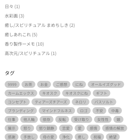
日々
(1)
水彩画
(3)
癒し/スピリチュアル まめちしき
(2)
癒しあれこれ
(5)
香り製作ーメモ
(10)
高次元/スピリチュアル
(1)
タグ
9999
お茶
お金
ご感想
にね
オールイズグッド
カームエックス
キオスク
キオスクにね
ギフト
コンセプト
ティアーズチアーズ
ネロリ
バスソルト
ブランディング
マインドフルネス
ロゴ
不安
中毒
仕事
他人軸
依存
反転
受け取り
女性性
娘
展示
怒り
怒り鎮静
恋愛
愛
感情
感情の解放
感謝
手放し
母の愛
浄化
癒し
祝福
絶望