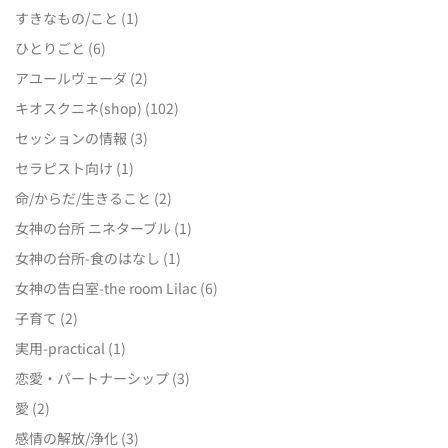
すきなもの/こと
(1)
ひとりごと
(6)
アユールヴェーダ
(2)
キオスクニネ(shop)
(102)
セッションの情報
(3)
セラピスト向け
(1)
命/からだ/生きること
(2)
女神の台所 ニネターブル
(1)
女神の台所-食のはなし
(1)
女神の告白室-the room Lilac
(6)
子育て
(2)
実用-practical
(1)
恋愛・パートナーシップ
(3)
愛
(2)
感情の解放/浄化
(3)