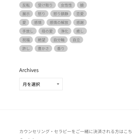
反転
受け取り
女性性
娘
展示
怒り
怒り鎮静
恋愛
愛
感情
感情の解放
感謝
手放し
母の愛
浄化
癒し
祝福
絶望
自分軸
自立
許し
豊かさ
香り
Archives
カウンセリング・セラピーをご一緒に決済される方は
こち