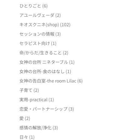
ひとりごと
(6)
アユールヴェーダ
(2)
キオスクニネ(shop)
(102)
セッションの情報
(3)
セラピスト向け
(1)
命/からだ/生きること
(2)
女神の台所 ニネターブル
(1)
女神の台所-食のはなし
(1)
女神の告白室-the room Lilac
(6)
子育て
(2)
実用-practical
(1)
恋愛・パートナーシップ
(3)
愛
(2)
感情の解放/浄化
(3)
日々
(1)