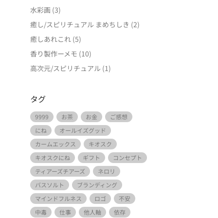
水彩画
(3)
癒し/スピリチュアル まめちしき
(2)
癒しあれこれ
(5)
香り製作ーメモ
(10)
高次元/スピリチュアル
(1)
タグ
9999
お茶
お金
ご感想
にね
オールイズグッド
カームエックス
キオスク
キオスクにね
ギフト
コンセプト
ティアーズチアーズ
ネロリ
バスソルト
ブランディング
マインドフルネス
ロゴ
不安
中毒
仕事
他人軸
依存