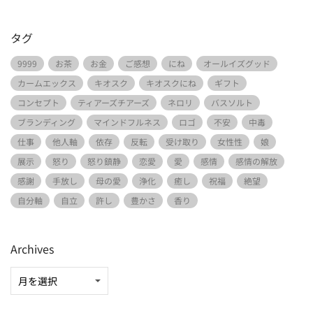
タグ
9999
お茶
お金
ご感想
にね
オールイズグッド
カームエックス
キオスク
キオスクにね
ギフト
コンセプト
ティアーズチアーズ
ネロリ
バスソルト
ブランディング
マインドフルネス
ロゴ
不安
中毒
仕事
他人軸
依存
反転
受け取り
女性性
娘
展示
怒り
怒り鎮静
恋愛
愛
感情
感情の解放
感謝
手放し
母の愛
浄化
癒し
祝福
絶望
自分軸
自立
許し
豊かさ
香り
Archives