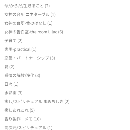
命/からだ/生きること
(2)
女神の台所 ニネターブル
(1)
女神の台所-食のはなし
(1)
女神の告白室-the room Lilac
(6)
子育て
(2)
実用-practical
(1)
恋愛・パートナーシップ
(3)
愛
(2)
感情の解放/浄化
(3)
日々
(1)
水彩画
(3)
癒し/スピリチュアル まめちしき
(2)
癒しあれこれ
(5)
香り製作ーメモ
(10)
高次元/スピリチュアル
(1)