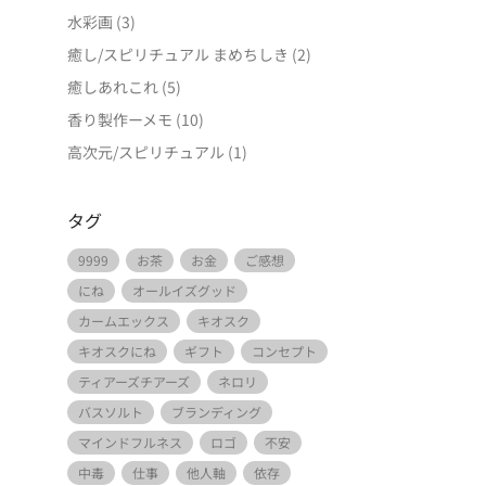
水彩画
(3)
癒し/スピリチュアル まめちしき
(2)
癒しあれこれ
(5)
香り製作ーメモ
(10)
高次元/スピリチュアル
(1)
タグ
9999
お茶
お金
ご感想
にね
オールイズグッド
カームエックス
キオスク
キオスクにね
ギフト
コンセプト
ティアーズチアーズ
ネロリ
バスソルト
ブランディング
マインドフルネス
ロゴ
不安
中毒
仕事
他人軸
依存