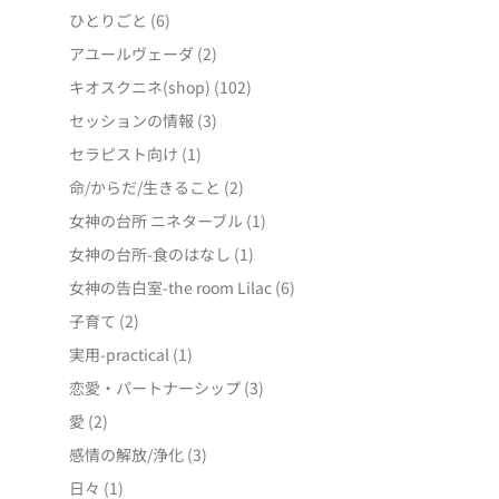
ひとりごと
(6)
アユールヴェーダ
(2)
キオスクニネ(shop)
(102)
セッションの情報
(3)
セラピスト向け
(1)
命/からだ/生きること
(2)
女神の台所 ニネターブル
(1)
女神の台所-食のはなし
(1)
女神の告白室-the room Lilac
(6)
子育て
(2)
実用-practical
(1)
恋愛・パートナーシップ
(3)
愛
(2)
感情の解放/浄化
(3)
日々
(1)