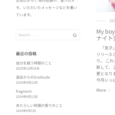
お店のきろく-制作記録や、香りのメ
モ、いただいたメッセージなどを書い
ています。
20
My bo
ナイト
「息子」
最近の投稿
リリース
り。 こ
自分を疑う時間のこと
新して、
2025年12月24日
更となり
過去からのGratitude
今月いっ
2024年9月22日
More
fragment
2024年9月13日
あたらしい祝福の香りのこと
2024年9月1日