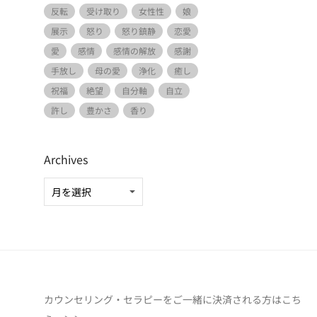
反転
受け取り
女性性
娘
展示
怒り
怒り鎮静
恋愛
愛
感情
感情の解放
感謝
手放し
母の愛
浄化
癒し
祝福
絶望
自分軸
自立
許し
豊かさ
香り
Archives
カウンセリング・セラピーをご一緒に決済される方は
こち