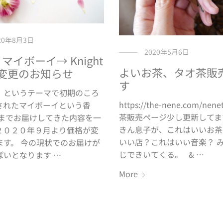
20年8月3日
2020年5月6日
y マイボーイ→ Knight
よいお茶、タオ茶販
変更のお知らせ
す
というテーマで初期のころ
https://the-nene.com/nene
されたマイボーイという香
茶販売ページ少し更新してま
れまでお届けしてきた内容を一
きん息子が、これはいいお茶
２０２０年９月より価格が変
いい店？これはいい音楽？ 
ます。 今の現状でのお届けが
じできいてくる。 & …
ぱいとなります …
More