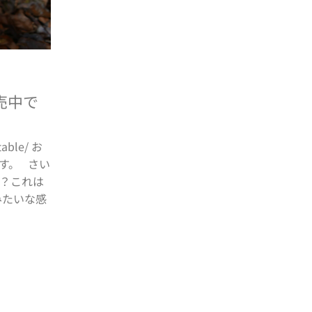
売中で
table/ お
す。 さい
？これは
みたいな感