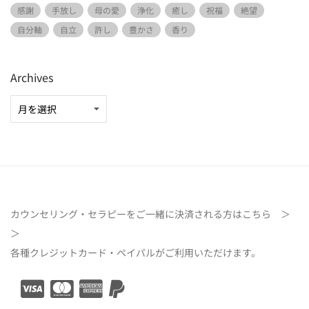
感謝
手放し
母の愛
浄化
癒し
祝福
絶望
自分軸
自立
許し
豊かさ
香り
Archives
カウンセリング・セラピーをご一緒に決済される方は
こちら ＞
＞
各種クレジットカード・ペイパルがご利用いただけます。