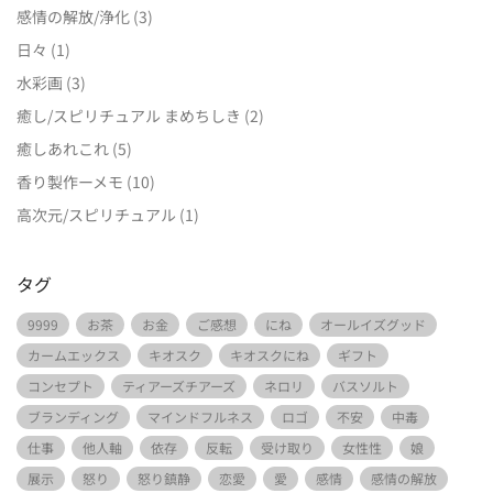
感情の解放/浄化
(3)
日々
(1)
水彩画
(3)
癒し/スピリチュアル まめちしき
(2)
癒しあれこれ
(5)
香り製作ーメモ
(10)
高次元/スピリチュアル
(1)
タグ
9999
お茶
お金
ご感想
にね
オールイズグッド
カームエックス
キオスク
キオスクにね
ギフト
コンセプト
ティアーズチアーズ
ネロリ
バスソルト
ブランディング
マインドフルネス
ロゴ
不安
中毒
仕事
他人軸
依存
反転
受け取り
女性性
娘
展示
怒り
怒り鎮静
恋愛
愛
感情
感情の解放