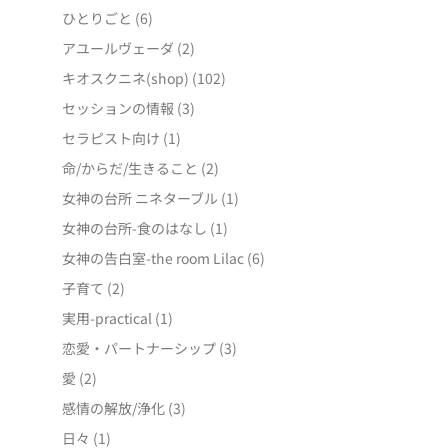
ひとりごと
(6)
アユールヴェーダ
(2)
キオスクニネ(shop)
(102)
セッションの情報
(3)
セラピスト向け
(1)
命/からだ/生きること
(2)
女神の台所 ニネターブル
(1)
女神の台所-食のはなし
(1)
女神の告白室-the room Lilac
(6)
子育て
(2)
実用-practical
(1)
恋愛・パートナーシップ
(3)
愛
(2)
感情の解放/浄化
(3)
日々
(1)