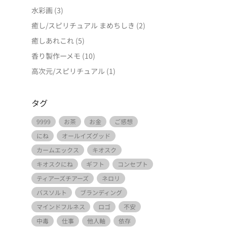
水彩画
(3)
癒し/スピリチュアル まめちしき
(2)
癒しあれこれ
(5)
香り製作ーメモ
(10)
高次元/スピリチュアル
(1)
タグ
9999
お茶
お金
ご感想
にね
オールイズグッド
カームエックス
キオスク
キオスクにね
ギフト
コンセプト
ティアーズチアーズ
ネロリ
バスソルト
ブランディング
マインドフルネス
ロゴ
不安
中毒
仕事
他人軸
依存