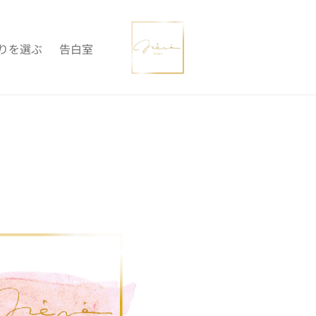
りを選ぶ
告白室