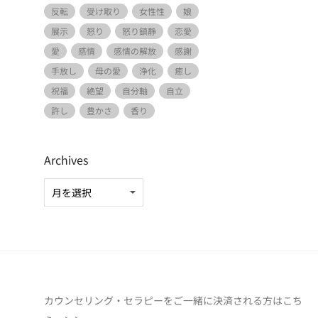
反転
受け取り
女性性
娘
展示
怒り
怒り鎮静
恋愛
愛
感情
感情の解放
感謝
手放し
母の愛
浄化
癒し
祝福
絶望
自分軸
自立
許し
豊かさ
香り
Archives
カウンセリング・セラピーをご一緒に決済される方は
こち