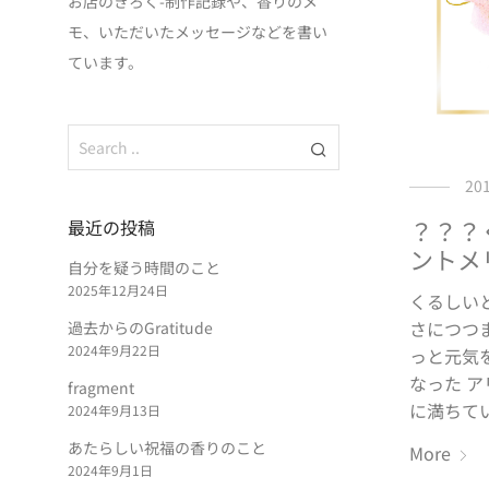
お店のきろく-制作記録や、香りのメ
モ、いただいたメッセージなどを書い
ています。
20
？？？
最近の投稿
ントメ
自分を疑う時間のこと
2025年12月24日
くるしい
さにつつ
過去からのGratitude
2024年9月22日
っと元気
なった 
fragment
に満ちて
2024年9月13日
あたらしい祝福の香りのこと
More
2024年9月1日