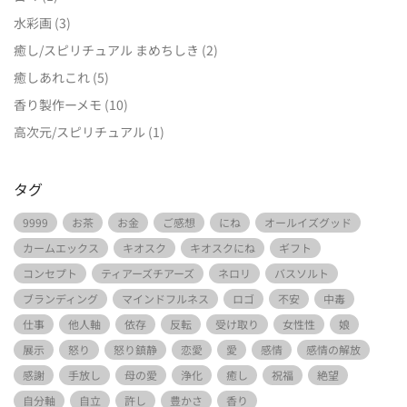
水彩画
(3)
癒し/スピリチュアル まめちしき
(2)
癒しあれこれ
(5)
香り製作ーメモ
(10)
高次元/スピリチュアル
(1)
タグ
9999
お茶
お金
ご感想
にね
オールイズグッド
カームエックス
キオスク
キオスクにね
ギフト
コンセプト
ティアーズチアーズ
ネロリ
バスソルト
ブランディング
マインドフルネス
ロゴ
不安
中毒
仕事
他人軸
依存
反転
受け取り
女性性
娘
展示
怒り
怒り鎮静
恋愛
愛
感情
感情の解放
感謝
手放し
母の愛
浄化
癒し
祝福
絶望
自分軸
自立
許し
豊かさ
香り