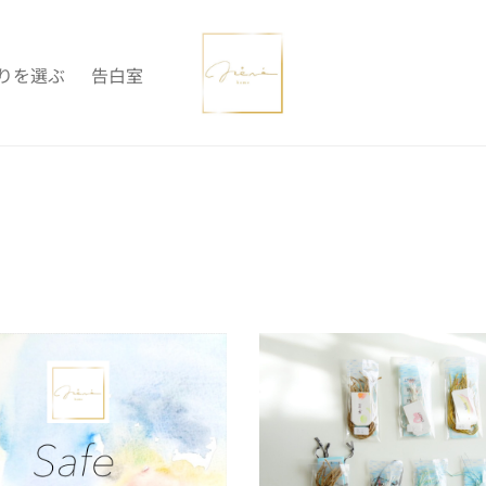
りを選ぶ
告白室