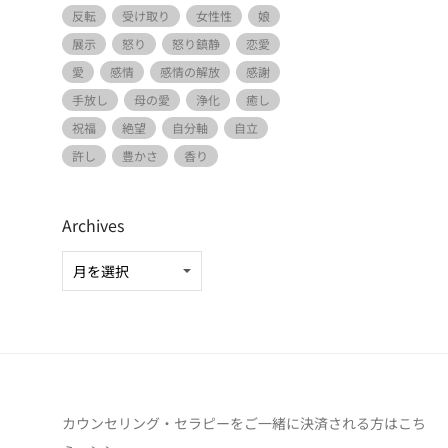
反転
受け取り
女性性
娘
展示
怒り
怒り鎮静
恋愛
愛
感情
感情の解放
感謝
手放し
母の愛
浄化
癒し
祝福
絶望
自分軸
自立
許し
豊かさ
香り
Archives
カウンセリング・セラピーをご一緒に決済される方は
こち