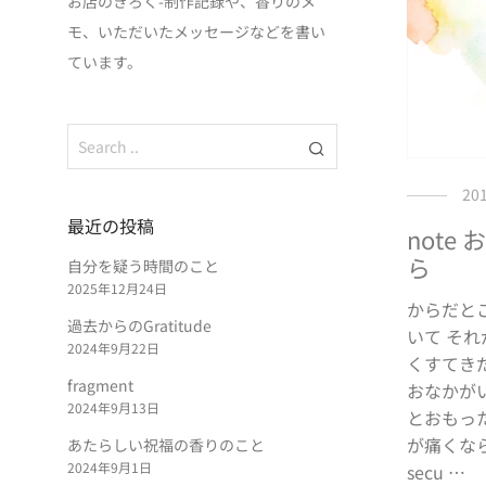
お店のきろく-制作記録や、香りのメ
モ、いただいたメッセージなどを書い
ています。
20
最近の投稿
note
ら
自分を疑う時間のこと
2025年12月24日
からだと
過去からのGratitude
いて そ
2024年9月22日
くすてき
fragment
おなかがい
2024年9月13日
とおもっ
が痛くな
あたらしい祝福の香りのこと
2024年9月1日
secu …