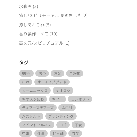
水彩画
(3)
癒し/スピリチュアル まめちしき
(2)
癒しあれこれ
(5)
香り製作ーメモ
(10)
高次元/スピリチュアル
(1)
タグ
9999
お茶
お金
ご感想
にね
オールイズグッド
カームエックス
キオスク
キオスクにね
ギフト
コンセプト
ティアーズチアーズ
ネロリ
バスソルト
ブランディング
マインドフルネス
ロゴ
不安
中毒
仕事
他人軸
依存