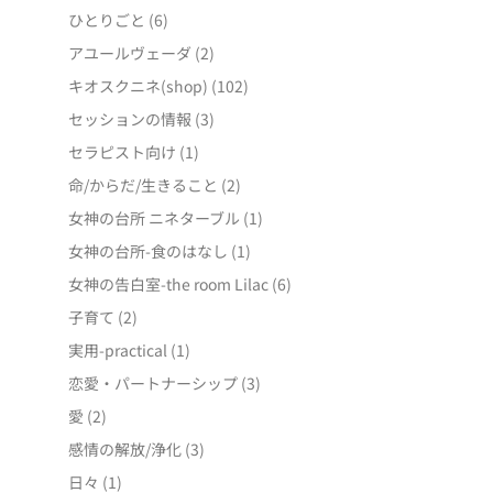
ひとりごと
(6)
アユールヴェーダ
(2)
キオスクニネ(shop)
(102)
セッションの情報
(3)
セラピスト向け
(1)
命/からだ/生きること
(2)
女神の台所 ニネターブル
(1)
女神の台所-食のはなし
(1)
女神の告白室-the room Lilac
(6)
子育て
(2)
実用-practical
(1)
恋愛・パートナーシップ
(3)
愛
(2)
感情の解放/浄化
(3)
日々
(1)