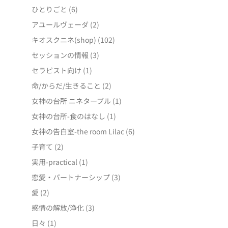
ひとりごと
(6)
アユールヴェーダ
(2)
キオスクニネ(shop)
(102)
セッションの情報
(3)
セラピスト向け
(1)
命/からだ/生きること
(2)
女神の台所 ニネターブル
(1)
女神の台所-食のはなし
(1)
女神の告白室-the room Lilac
(6)
子育て
(2)
実用-practical
(1)
恋愛・パートナーシップ
(3)
愛
(2)
感情の解放/浄化
(3)
日々
(1)