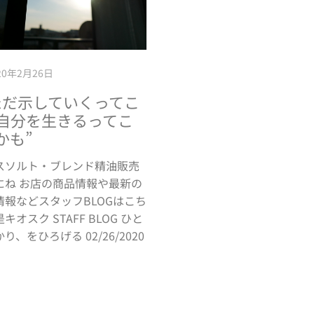
20年2月26日
ただ示していくってこ
自分を生きるってこ
かも”
スソルト・ブレンド精油販売
にね お店の商品情報や最新の
情報などスタッフBLOGはこち
オスク STAFF BLOG ひと
、をひろげる 02/26/2020