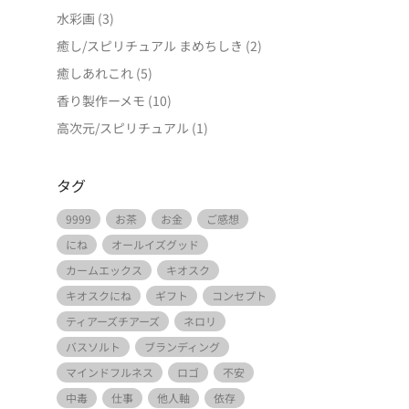
水彩画
(3)
癒し/スピリチュアル まめちしき
(2)
癒しあれこれ
(5)
香り製作ーメモ
(10)
高次元/スピリチュアル
(1)
タグ
9999
お茶
お金
ご感想
にね
オールイズグッド
カームエックス
キオスク
キオスクにね
ギフト
コンセプト
ティアーズチアーズ
ネロリ
バスソルト
ブランディング
マインドフルネス
ロゴ
不安
中毒
仕事
他人軸
依存