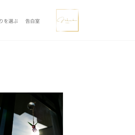
りを選ぶ
告白室