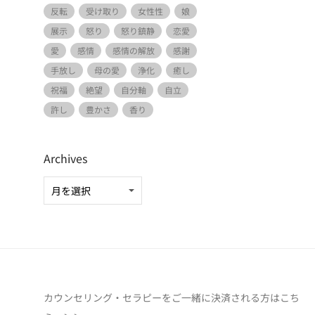
反転
受け取り
女性性
娘
展示
怒り
怒り鎮静
恋愛
愛
感情
感情の解放
感謝
手放し
母の愛
浄化
癒し
祝福
絶望
自分軸
自立
許し
豊かさ
香り
Archives
カウンセリング・セラピーをご一緒に決済される方は
こち