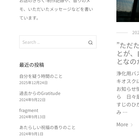
お店のきろく-制作記録や、香りのメ
モ、いただいたメッセージなどを書い
ています。
20
”ただ
とが、
となの
最近の投稿
浄化用バ
自分を疑う時間のこと
キオスク
2025年12月24日
お知らせ
過去からのGratitude
ら 日々是キ
2024年9月22日
すじのひかり
fragment
み …
2024年9月13日
More
あたらしい祝福の香りのこと
2024年9月1日