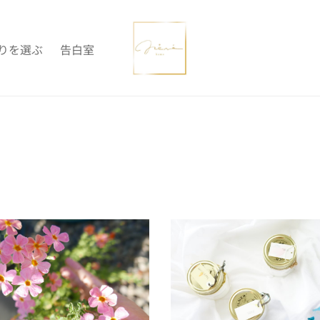
りを選ぶ
告白室