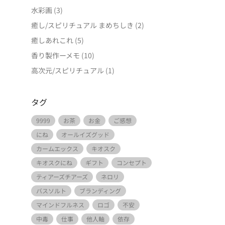
水彩画
(3)
癒し/スピリチュアル まめちしき
(2)
癒しあれこれ
(5)
香り製作ーメモ
(10)
高次元/スピリチュアル
(1)
タグ
9999
お茶
お金
ご感想
にね
オールイズグッド
カームエックス
キオスク
キオスクにね
ギフト
コンセプト
ティアーズチアーズ
ネロリ
バスソルト
ブランディング
マインドフルネス
ロゴ
不安
中毒
仕事
他人軸
依存