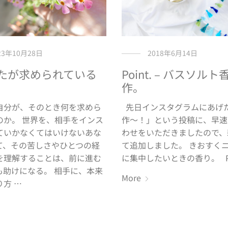
2018年6月14日
23年10月28日
Point. – バスソル
たが求められている
作。
先日インスタグラムにあげ
自分が、そのとき何を求めら
作〜！」という投稿に、早速
のか。 世界を、相手をインス
わせをいただきましたので、
ていかなくてはいけないあな
て追加しました。 きおすく
て、その苦しさやひとつの経
に集中したいときの香り。 P
を理解することは、前に進む
も助けになる。 相手に、本来
More
方 …