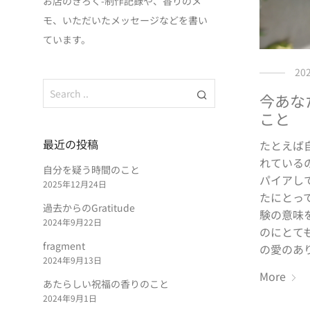
お店のきろく-制作記録や、香りのメ
モ、いただいたメッセージなどを書い
ています。
20
今あな
こと
最近の投稿
たとえば
れている
自分を疑う時間のこと
パイアし
2025年12月24日
たにとっ
過去からのGratitude
験の意味
2024年9月22日
のにとて
fragment
の愛のあり
2024年9月13日
More
あたらしい祝福の香りのこと
2024年9月1日