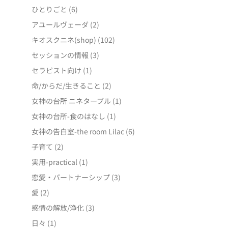
ひとりごと
(6)
アユールヴェーダ
(2)
キオスクニネ(shop)
(102)
セッションの情報
(3)
セラピスト向け
(1)
命/からだ/生きること
(2)
女神の台所 ニネターブル
(1)
女神の台所-食のはなし
(1)
女神の告白室-the room Lilac
(6)
子育て
(2)
実用-practical
(1)
恋愛・パートナーシップ
(3)
愛
(2)
感情の解放/浄化
(3)
日々
(1)