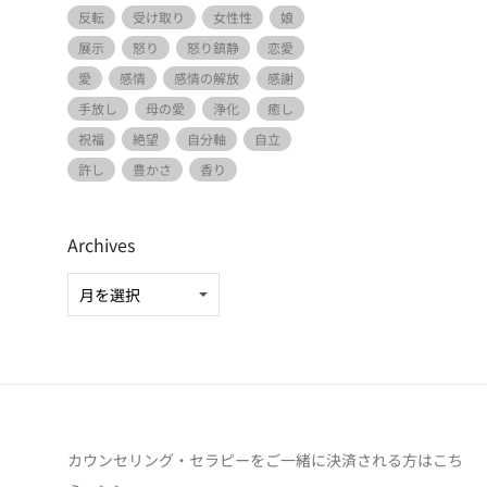
反転
受け取り
女性性
娘
展示
怒り
怒り鎮静
恋愛
愛
感情
感情の解放
感謝
手放し
母の愛
浄化
癒し
祝福
絶望
自分軸
自立
許し
豊かさ
香り
Archives
カウンセリング・セラピーをご一緒に決済される方は
こち