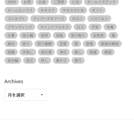
9999
お茶
お金
ご感想
にね
オールイズグッド
カームエックス
キオスク
キオスクにね
ギフト
コンセプト
ティアーズチアーズ
ネロリ
バスソルト
ブランディング
マインドフルネス
ロゴ
不安
中毒
仕事
他人軸
依存
反転
受け取り
女性性
娘
展示
怒り
怒り鎮静
恋愛
愛
感情
感情の解放
感謝
手放し
母の愛
浄化
癒し
祝福
絶望
自分軸
自立
許し
豊かさ
香り
Archives