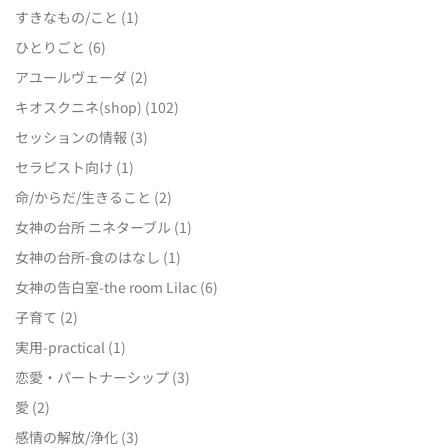
すきなもの/こと
(1)
ひとりごと
(6)
アユールヴェーダ
(2)
キオスクニネ(shop)
(102)
セッションの情報
(3)
セラピスト向け
(1)
命/からだ/生きること
(2)
女神の台所 ニネターブル
(1)
女神の台所-食のはなし
(1)
女神の告白室-the room Lilac
(6)
子育て
(2)
実用-practical
(1)
恋愛・パートナーシップ
(3)
愛
(2)
感情の解放/浄化
(3)