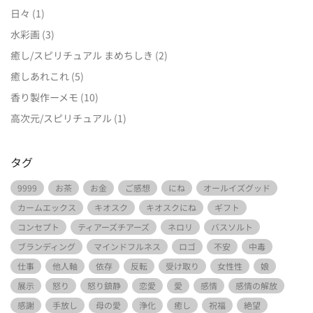
日々
(1)
水彩画
(3)
癒し/スピリチュアル まめちしき
(2)
癒しあれこれ
(5)
香り製作ーメモ
(10)
高次元/スピリチュアル
(1)
タグ
9999
お茶
お金
ご感想
にね
オールイズグッド
カームエックス
キオスク
キオスクにね
ギフト
コンセプト
ティアーズチアーズ
ネロリ
バスソルト
ブランディング
マインドフルネス
ロゴ
不安
中毒
仕事
他人軸
依存
反転
受け取り
女性性
娘
展示
怒り
怒り鎮静
恋愛
愛
感情
感情の解放
感謝
手放し
母の愛
浄化
癒し
祝福
絶望