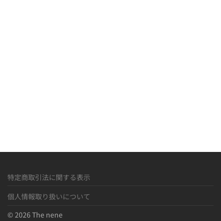
R
M
»
特定商取引法に関する表示
個人情報取り扱いについて
© 2026 The nene