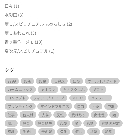
日々
(1)
水彩画
(3)
癒し/スピリチュアル まめちしき
(2)
癒しあれこれ
(5)
香り製作ーメモ
(10)
高次元/スピリチュアル
(1)
タグ
9999
お茶
お金
ご感想
にね
オールイズグッド
カームエックス
キオスク
キオスクにね
ギフト
コンセプト
ティアーズチアーズ
ネロリ
バスソルト
ブランディング
マインドフルネス
ロゴ
不安
中毒
仕事
他人軸
依存
反転
受け取り
女性性
娘
展示
怒り
怒り鎮静
恋愛
愛
感情
感情の解放
感謝
手放し
母の愛
浄化
癒し
祝福
絶望