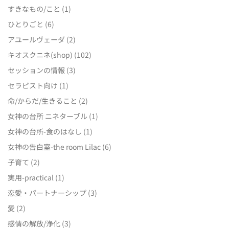
すきなもの/こと
(1)
ひとりごと
(6)
アユールヴェーダ
(2)
キオスクニネ(shop)
(102)
セッションの情報
(3)
セラピスト向け
(1)
命/からだ/生きること
(2)
女神の台所 ニネターブル
(1)
女神の台所-食のはなし
(1)
女神の告白室-the room Lilac
(6)
子育て
(2)
実用-practical
(1)
恋愛・パートナーシップ
(3)
愛
(2)
感情の解放/浄化
(3)