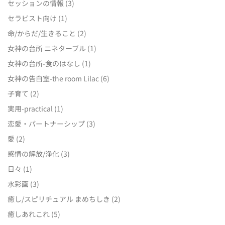
セッションの情報
(3)
セラピスト向け
(1)
命/からだ/生きること
(2)
女神の台所 ニネターブル
(1)
女神の台所-食のはなし
(1)
女神の告白室-the room Lilac
(6)
子育て
(2)
実用-practical
(1)
恋愛・パートナーシップ
(3)
愛
(2)
感情の解放/浄化
(3)
日々
(1)
水彩画
(3)
癒し/スピリチュアル まめちしき
(2)
癒しあれこれ
(5)