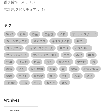
香り製作ーメモ
(10)
高次元/スピリチュアル
(1)
タグ
9999
お茶
お金
ご感想
にね
オールイズグッド
カームエックス
キオスク
キオスクにね
ギフト
コンセプト
ティアーズチアーズ
ネロリ
バスソルト
ブランディング
マインドフルネス
ロゴ
不安
中毒
仕事
他人軸
依存
反転
受け取り
女性性
娘
展示
怒り
怒り鎮静
恋愛
愛
感情
感情の解放
感謝
手放し
母の愛
浄化
癒し
祝福
絶望
自分軸
自立
許し
豊かさ
香り
Archives