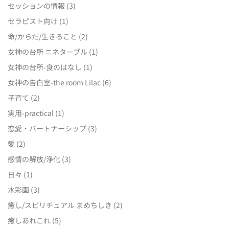
セッションの情報
(3)
セラピスト向け
(1)
命/からだ/生きること
(2)
女神の台所 ニネターブル
(1)
女神の台所-食のはなし
(1)
女神の告白室-the room Lilac
(6)
子育て
(2)
実用-practical
(1)
恋愛・パートナーシップ
(3)
愛
(2)
感情の解放/浄化
(3)
日々
(1)
水彩画
(3)
癒し/スピリチュアル まめちしき
(2)
癒しあれこれ
(5)