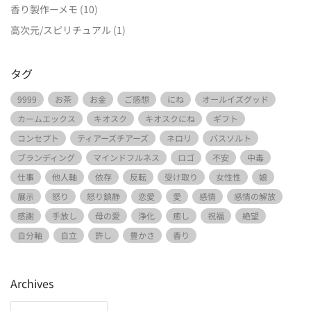
香り製作ーメモ
(10)
高次元/スピリチュアル
(1)
タグ
9999
お茶
お金
ご感想
にね
オールイズグッド
カームエックス
キオスク
キオスクにね
ギフト
コンセプト
ティアーズチアーズ
ネロリ
バスソルト
ブランディング
マインドフルネス
ロゴ
不安
中毒
仕事
他人軸
依存
反転
受け取り
女性性
娘
展示
怒り
怒り鎮静
恋愛
愛
感情
感情の解放
感謝
手放し
母の愛
浄化
癒し
祝福
絶望
自分軸
自立
許し
豊かさ
香り
Archives