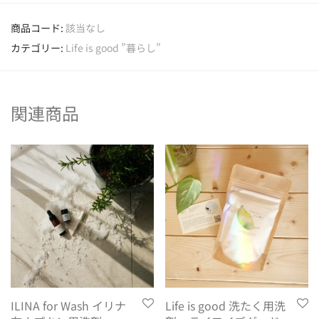
商品コード:
該当なし
カテゴリー:
Life is good ”暮らし”
関連商品
ILINA for Wash イリナ
Life is good 洗たく用洗