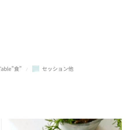
Table”食”
セッション他
⁄