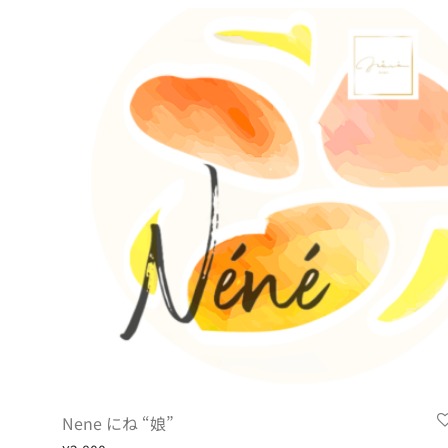
Nene にね “娘”