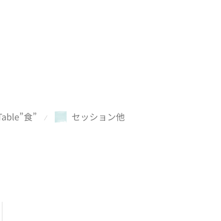
Table”食”
セッション他
⁄