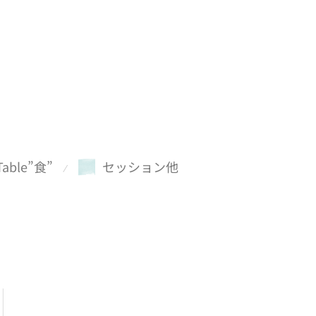
Table”食”
セッション他
⁄