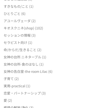
すきなもの/こと
(1)
ひとりごと
(6)
アユールヴェーダ
(2)
キオスクニネ(shop)
(102)
セッションの情報
(3)
セラピスト向け
(1)
命/からだ/生きること
(2)
女神の台所 ニネターブル
(1)
女神の台所-食のはなし
(1)
女神の告白室-the room Lilac
(6)
子育て
(2)
実用-practical
(1)
恋愛・パートナーシップ
(3)
愛
(2)
感情の解放/浄化
(3)