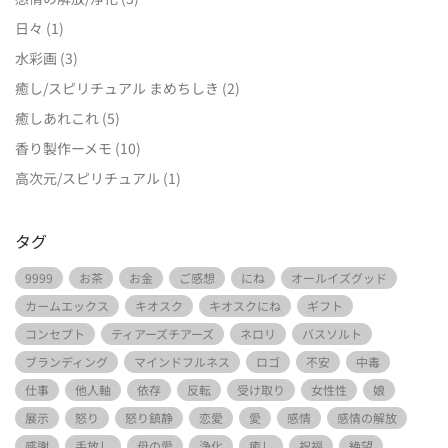
日々
(1)
水彩画
(3)
癒し/スピリチュアル まめちしき
(2)
癒しあれこれ
(5)
香り製作ーメモ
(10)
高次元/スピリチュアル
(1)
タグ
9999
お茶
お金
ご感想
にね
オールイズグッド
カームエックス
キオスク
キオスクにね
ギフト
コンセプト
ティアーズチアーズ
ネロリ
バスソルト
ブランディング
マインドフルネス
ロゴ
不安
中毒
仕事
他人軸
依存
反転
受け取り
女性性
娘
展示
怒り
怒り鎮静
恋愛
愛
感情
感情の解放
感謝
手放し
母の愛
浄化
癒し
祝福
絶望