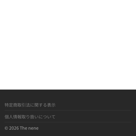
R
M
»
特定商取引法に関する表示
個人情報取り扱いについて
© 2026 The nene