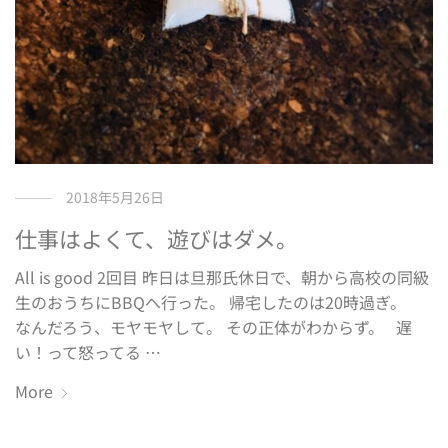
2018年5月26日
仕事はよくて、遊びはダメ。
All is good 2回目 昨日は旦那氏休日で、朝から高校の同級
生のおうちにBBQへ行った。 帰宅したのは20時過ぎ。
なんだろう、モヤモヤして。 その正体がわからず。 遅
い！って怒ってる …
More