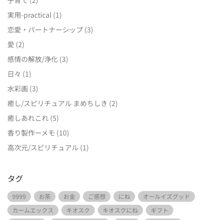
実用-practical
(1)
恋愛・パートナーシップ
(3)
愛
(2)
感情の解放/浄化
(3)
日々
(1)
水彩画
(3)
癒し/スピリチュアル まめちしき
(2)
癒しあれこれ
(5)
香り製作ーメモ
(10)
高次元/スピリチュアル
(1)
タグ
9999
お茶
お金
ご感想
にね
オールイズグッド
カームエックス
キオスク
キオスクにね
ギフト