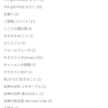
The gift PASS きろく
(10)
お便り
(5)
ご感想/コメント
(12)
しごとの備忘録
(8)
すきなもの/こと
(1)
ひとりごと
(6)
アユールヴェーダ
(2)
キオスクニネ(shop)
(102)
セッションの情報
(3)
セラピスト向け
(1)
命/からだ/生きること
(2)
女神の台所 ニネターブル
(1)
女神の台所-食のはなし
(1)
女神の告白室-the room Lilac
(6)
子育て
(2)