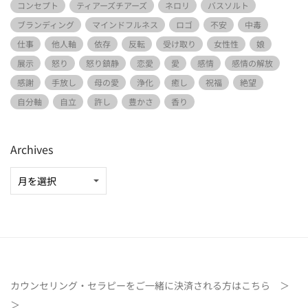
コンセプト
ティアーズチアーズ
ネロリ
バスソルト
ブランディング
マインドフルネス
ロゴ
不安
中毒
仕事
他人軸
依存
反転
受け取り
女性性
娘
展示
怒り
怒り鎮静
恋愛
愛
感情
感情の解放
感謝
手放し
母の愛
浄化
癒し
祝福
絶望
自分軸
自立
許し
豊かさ
香り
Archives
カウンセリング・セラピーをご一緒に決済される方は
こちら ＞
＞