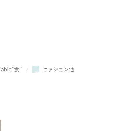
Table”食”
セッション他
⁄